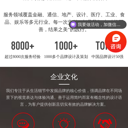
服务领域覆盖金融、通信、地产、设计、医疗、工业、食
品、娱乐等多元行业。每一次交付，都是我们对“动机至
我要做活动，加微信详聊
善，结果之美”的践行。
可以看看你们的案例吗
8000
+
1000
+
TOP
50
超过8000次服务经验
1000多个品牌设计及策划
中国品牌设计50强
企业文化
我们专注于从生活细节中发掘品牌的核心价值，强调品牌在不同场
景下的视觉表达与体验沟通。善于运用简约而富有概念性的设计语
言，为客户提供创新且切实有效的品牌解决方案。